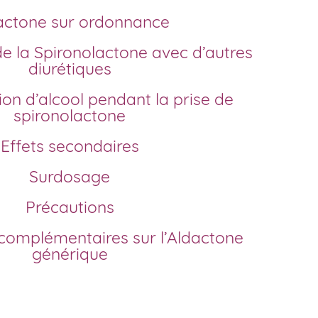
dactone sur ordonnance
diurétiques
spironolactone
Effets secondaires
Surdosage
Précautions
générique
dactone en France?