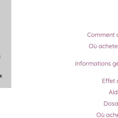
meilleur 
Comment 
Où acheter de l’Aldactone en ligne sans
Informations générales sur l’Aldactone générique
Effe
A
Dos
Où ach