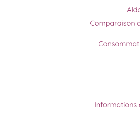
Al
Comparaison de la Spironolactone avec d’autres
Consommation d’alcool pendant la prise de
Informations complémentaires sur l’Aldactone
Comment acheter Al