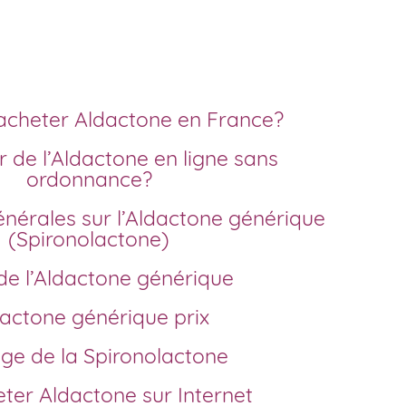
prix sans ordonnance
acheter Aldactone en France?
ordonnance?
(Spironolactone)
t de l’Aldactone générique
ldactone générique prix
age de la Spironolactone
eter Aldactone sur Internet