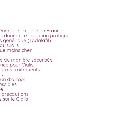
ce pas cher
nérique en ligne en France
 ordonnance - solution pratique
s générique (Tadalafil)
u Cialis
ique moins cher
gne de manière sécurisée
nce pour Cialis
utres traitements
fs
on d’alcool
ossibles
ge
t précautions
sur le Cialis
nérique en ligne en France
u brevet du Cialis en 2017, il est désormais