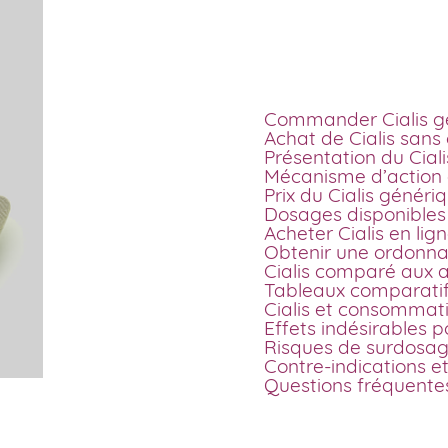
ordonnan
Commander Cialis gé
Achat de Cialis sans
Présentation du Ciali
Mécanisme d’action d
Prix du Cialis génér
Dosages disponibles
Acheter Cialis en li
Obtenir une ordonna
Cialis comparé aux a
Tableaux comparati
Cialis et consommati
Effets indésirables p
Risques de surdosa
Contre-indications e
Questions fréquentes 
Commander Cialis gé
Depuis l’expiration d