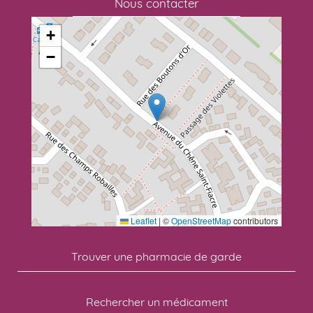
Nous contacter
+
−
Leaflet
|
©
OpenStreetMap
contributors
Trouver une pharmacie de garde
Rechercher un médicament